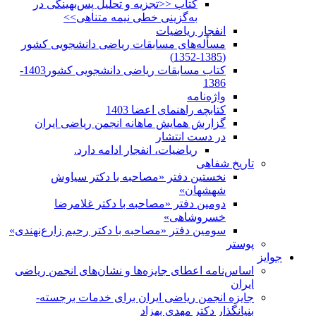
کتاب <<تجزیه و تحلیل پس‌بهینگی در
به‌گزینی خطی نیمه متناهی>>
انفجار ریاضیات
مسأله‌های مسابقات ریاضی دانشجویی کشور
(1385-1352)
کتاب مسابقات ریاضی دانشجویی کشور1403-
1386
واژه‌نامه
کتابچه راهنمای اعضا 1403
گزارش همایش ماهانه انجمن ریاضی ایران
در دست انتشار
ریاضیات، انفجار ادامه دارد.
تاریخ شفاهی
نخستین دفتر «مصاحبه با دکتر سیاوش
شهشهان»
دومین دفتر «مصاحبه با دکتر غلامرضا
خسروشاهی»
سومین دفتر «مصاحبه با دکتر رحیم زارع‌نهندی»
پوستر
جوایز
اساس‌نامه اعطای جایزه‌ها و نشان‌های انجمن ریاضی
ایران
جایزه انجمن ریاضی ایران برای خدمات برجسته-
بنیانگذار دکتر مهدی بهزاد