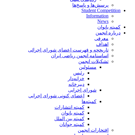
پرسش‌ها و پاسخ‌ها
Student Competition
Information
News
کمیته بانوان
درباره انجمن
معرفی
اهداف
تاریخچه و فهرست اعضای شورای اجرائی
اساسنامه انجمن ریاضی ایران
تشکیلات انجمن
مسئولین
رئیس
خزانه‌دار
دبیرخانه
شورای اجرایی
اعضای کنونی شورای اجرایی
کمیته‌ها
کمیته انتشارات
کمیته بانوان
کمیته بین الملل
کمیته جوانان
افتخارات انجمن