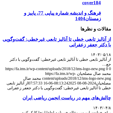
cover184
فرهنگ و اندیشه شماره پیاپی 77، پاییز و
زمستان1404
مقالات و نظرها
از آنالیز تابعی خطی تا آنالیز تابعی غیرخطی: گفت‌وگویی
با دکتر جعفر زعفرانی
۱۴۰۳/۰۵/۱۸
از آنالیز تابعی خطی تا آنالیز تابعی غیرخطی: گفت‌وگویی با دکتر
جع…
https://fa.ims.ir/wp-content/uploads/2018/12/ims-logo-new.png
0
0
محمد صال مصلحیان
https://fa.ims.ir/wp-
content/uploads/2018/12/ims-logo-new.png
محمد صال
مصلحیان
2024-08-08 08:13:24
2025-06-16 07:57:33
از آنالیز تابعی
خطی تا آنالیز تابعی غیرخطی: گفت‌وگویی با دکتر جعفر زعفرانی
چالش‌های مهم در ریاست انجمن ریاضی ایران
۱۴۰۳/۰۴/۸
برای خواندن این سرمقاله خبرنامه لطفا اینجا کلیک کنید.…